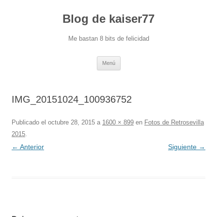
Blog de kaiser77
Me bastan 8 bits de felicidad
Saltar
Menú
al
contenido
IMG_20151024_100936752
Publicado el
octubre 28, 2015
a
1600 × 899
en
Fotos de Retrosevilla
2015
.
← Anterior
Siguiente →