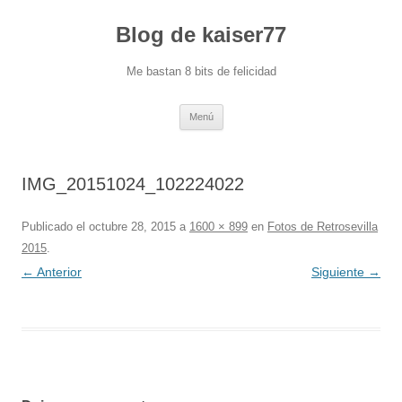
Blog de kaiser77
Me bastan 8 bits de felicidad
Saltar
Menú
al
contenido
IMG_20151024_102224022
Publicado el
octubre 28, 2015
a
1600 × 899
en
Fotos de Retrosevilla
2015
.
← Anterior
Siguiente →