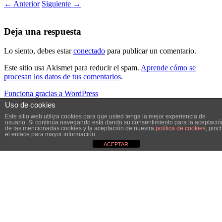
← Anterior
Siguiente →
Deja una respuesta
Lo siento, debes estar
conectado
para publicar un comentario.
Este sitio usa Akismet para reducir el spam.
Aprende cómo se
procesan los datos de tus comentarios
.
Funciona gracias a WordPress
Uso de cookies
Este sitio web utiliza cookies para que usted tenga la mejor experiencia de
usuario. Si continúa navegando está dando su consentimiento para la aceptació
de las mencionadas cookies y la aceptación de nuestra
política de cookies
, pinc
el enlace para mayor información.
ACEPTAR