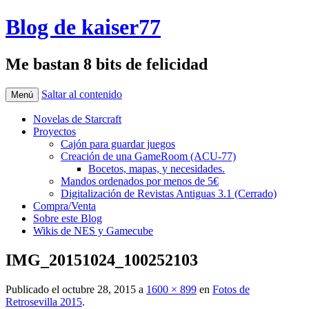
Blog de kaiser77
Me bastan 8 bits de felicidad
Saltar al contenido
Menú
Novelas de Starcraft
Proyectos
Cajón para guardar juegos
Creación de una GameRoom (ACU-77)
Bocetos, mapas, y necesidades.
Mandos ordenados por menos de 5€
Digitalización de Revistas Antiguas 3.1 (Cerrado)
Compra/Venta
Sobre este Blog
Wikis de NES y Gamecube
IMG_20151024_100252103
Publicado el
octubre 28, 2015
a
1600 × 899
en
Fotos de
Retrosevilla 2015
.