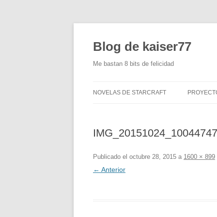
Blog de kaiser77
Me bastan 8 bits de felicidad
NOVELAS DE STARCRAFT
PROYECT
CAJÓN P
IMG_20151024_1004474
CREACIÓ
(ACU-77)
Publicado el
octubre 28, 2015
a
1600 × 899
MANDOS
← Anterior
MENOS D
DIGITALI
ANTIGUAS