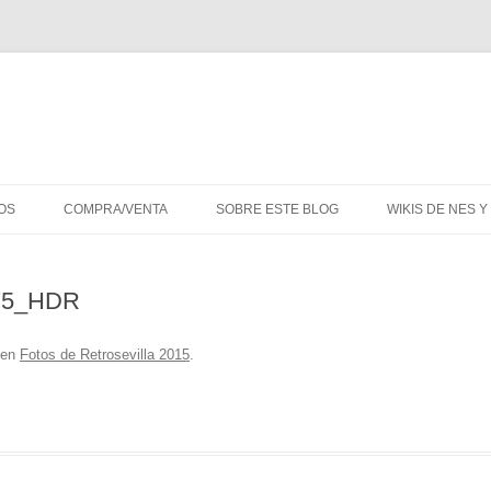
Saltar
al
OS
COMPRA/VENTA
SOBRE ESTE BLOG
WIKIS DE NES 
contenido
ARA GUARDAR JUEGOS
75_HDR
N DE UNA GAMEROOM
BOCETOS, MAPAS, Y
NECESIDADES.
en
Fotos de Retrosevilla 2015
.
 ORDENADOS POR
E 5€
ZACIÓN DE REVISTAS
 3.1 (CERRADO)