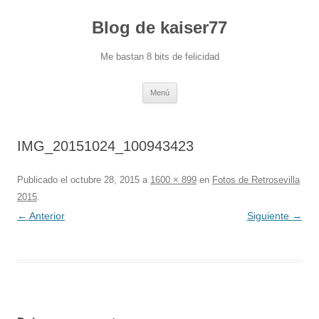
Blog de kaiser77
Me bastan 8 bits de felicidad
Saltar
Menú
al
contenido
IMG_20151024_100943423
Publicado el
octubre 28, 2015
a
1600 × 899
en
Fotos de Retrosevilla
2015
.
← Anterior
Siguiente →