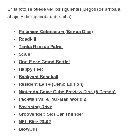
En la foto se puede ver los siguientes juegos (de arriba a
abajo, y de izquierda a derecha):
Pokemon Colosseum (Bonus Disc)
Roadkill
Tonka Rescue Patrol
Scaler
One Piece Grand Battle!
Happy Feet
Backyard Baseball
Resident Evil 4 (Demo Edition)
Nintendo Game Cube Preview Disc (5 Demos)
Pac-Man vs. & Pac-Man World 2
Smashing Drive
Grooverider: Slot Car Thunder
NFL Blitz 20-02
BlowOut