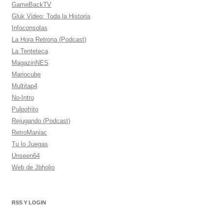
GameBackTV
Gluk Video: Toda la Historia
Infoconsolas
La Hora Retrona (Podcast)
La Tenteteca
MagazinNES
Mariocube
Multitap4
No-Intro
Pulpofrito
Rejugando (Podcast)
RetroManiac
Tu lo Juegas
Unseen64
Web de Jbholio
RSS Y LOGIN