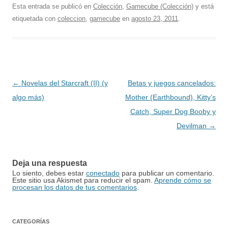
Esta entrada se publicó en
Colección
,
Gamecube (Colección)
y está
etiquetada con
coleccion
,
gamecube
en
agosto 23, 2011
.
Navegación
←
Novelas del Starcraft (II) (y
Betas y juegos cancelados:
de
algo más)
Mother (Earthbound), Kitty’s
entradas
Catch, Super Dog Booby y
Devilman
→
Deja una respuesta
Lo siento, debes estar
conectado
para publicar un comentario.
Este sitio usa Akismet para reducir el spam.
Aprende cómo se
procesan los datos de tus comentarios
.
CATEGORÍAS