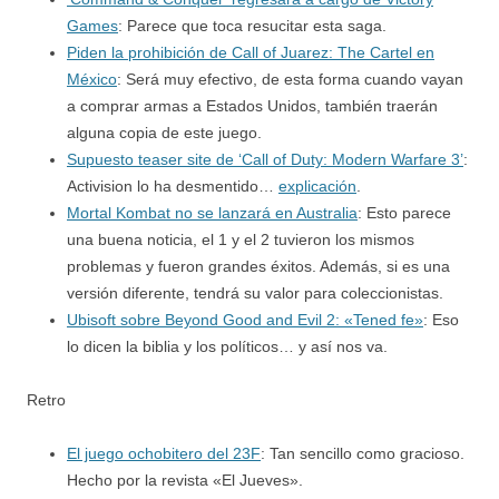
Games
: Parece que toca resucitar esta saga.
Piden la prohibición de Call of Juarez: The Cartel en
México
: Será muy efectivo, de esta forma cuando vayan
a comprar armas a Estados Unidos, también traerán
alguna copia de este juego.
Supuesto teaser site de ‘Call of Duty: Modern Warfare 3’
:
Activision lo ha desmentido…
explicación
.
Mortal Kombat no se lanzará en Australia
: Esto parece
una buena noticia, el 1 y el 2 tuvieron los mismos
problemas y fueron grandes éxitos. Además, si es una
versión diferente, tendrá su valor para coleccionistas.
Ubisoft sobre Beyond Good and Evil 2: «Tened fe»
: Eso
lo dicen la biblia y los políticos… y así nos va.
Retro
El juego ochobitero del 23F
: Tan sencillo como gracioso.
Hecho por la revista «El Jueves».