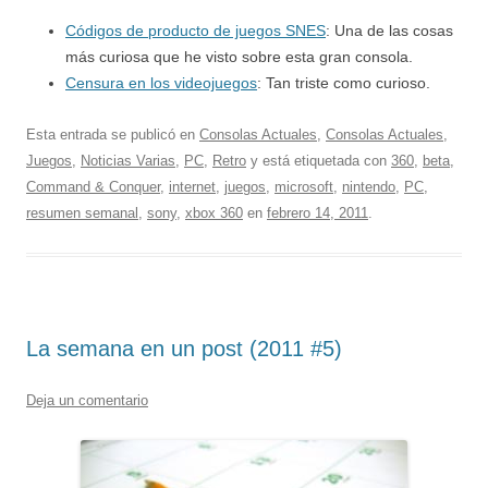
Códigos de producto de juegos SNES
: Una de las cosas
más curiosa que he visto sobre esta gran consola.
Censura en los videojuegos
: Tan triste como curioso.
Esta entrada se publicó en
Consolas Actuales
,
Consolas Actuales
,
Juegos
,
Noticias Varias
,
PC
,
Retro
y está etiquetada con
360
,
beta
,
Command & Conquer
,
internet
,
juegos
,
microsoft
,
nintendo
,
PC
,
resumen semanal
,
sony
,
xbox 360
en
febrero 14, 2011
.
La semana en un post (2011 #5)
Deja un comentario