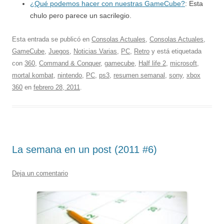
¿Qué podemos hacer con nuestras GameCube?
: Esta
chulo pero parece un sacrilegio.
Esta entrada se publicó en
Consolas Actuales
,
Consolas Actuales
,
GameCube
,
Juegos
,
Noticias Varias
,
PC
,
Retro
y está etiquetada
con
360
,
Command & Conquer
,
gamecube
,
Half life 2
,
microsoft
,
mortal kombat
,
nintendo
,
PC
,
ps3
,
resumen semanal
,
sony
,
xbox
360
en
febrero 28, 2011
.
La semana en un post (2011 #6)
Deja un comentario