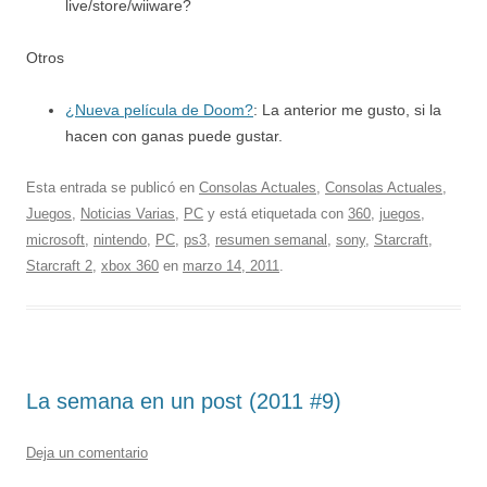
live/store/wiiware?
Otros
¿Nueva película de Doom?
: La anterior me gusto, si la
hacen con ganas puede gustar.
Esta entrada se publicó en
Consolas Actuales
,
Consolas Actuales
,
Juegos
,
Noticias Varias
,
PC
y está etiquetada con
360
,
juegos
,
microsoft
,
nintendo
,
PC
,
ps3
,
resumen semanal
,
sony
,
Starcraft
,
Starcraft 2
,
xbox 360
en
marzo 14, 2011
.
La semana en un post (2011 #9)
Deja un comentario