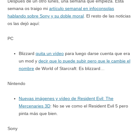
Después de un otro lunes, una semana que empieza. Esta
semana os traigo mi
artículo semanal en infoconsolas
hablando sobre Sony y su doble moral
. El resto de las noticias
os las dejó aquí:
PC
Blizzard
quita un vídeo
para luego darse cuenta que era
un mod y
decir que lo puede subir pero que le cambie el
nombre
de World of Starcraft: Es blizzard…
Nintendo
Nuevas imágenes y vídeo de Resident Evil: The
Mercenaries 3D
: No se ve como el Resident Evil 5 pero
pinta más que bien.
Sony