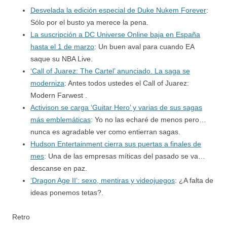
Desvelada la edición especial de Duke Nukem Forever
:
Sólo por el busto ya merece la pena.
La suscripción a DC Universe Online baja en España
hasta el 1 de marzo
: Un buen aval para cuando EA
saque su NBA Live.
‘Call of Juarez: The Cartel’ anunciado. La saga se
moderniza
: Antes todos ustedes el Call of Juarez:
Modern Farwest .
Activison se carga ‘Guitar Hero’ y varias de sus sagas
más emblemáticas
: Yo no las echaré de menos pero…
nunca es agradable ver como entierran sagas.
Hudson Entertainment cierra sus puertas a finales de
mes
: Una de las empresas míticas del pasado se va…
descanse en paz.
‘Dragon Age II’: sexo, mentiras y videojuegos
: ¿A falta de
ideas ponemos tetas?.
Retro