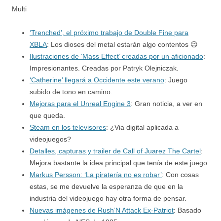
Multi
‘Trenched’, el próximo trabajo de Double Fine para
XBLA
: Los dioses del metal estarán algo contentos 😉
Ilustraciones de ‘Mass Effect’ creadas por un aficionado
:
Impresionantes. Creadas por Patryk Olejniczak.
‘Catherine’ llegará a Occidente este verano
: Juego
subido de tono en camino.
Mejoras para el Unreal Engine 3
: Gran noticia, a ver en
que queda.
Steam en los televisores
: ¿Via digital aplicada a
videojuegos?
Detalles, capturas y trailer de Call of Juarez The Cartel
:
Mejora bastante la idea principal que tenía de este juego.
Markus Persson: ‘La piratería no es robar’
: Con cosas
estas, se me devuelve la esperanza de que en la
industria del videojuego hay otra forma de pensar.
Nuevas imágenes de Rush’N Attack Ex-Patriot
: Basado