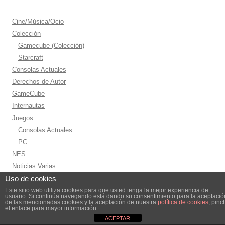
entradas
Cine/Música/Ocio
Colección
Gamecube (Colección)
Starcraft
Consolas Actuales
Derechos de Autor
GameCube
Internautas
Juegos
Consolas Actuales
PC
NES
Noticias Varias
Uso de cookies
Otros
Recomendaciones
Este sitio web utiliza cookies para que usted tenga la mejor experiencia de
usuario. Si continúa navegando está dando su consentimiento para la aceptació
Cine
de las mencionadas cookies y la aceptación de nuestra
política de cookies
, pinc
el enlace para mayor información.
Música
ACEPTAR