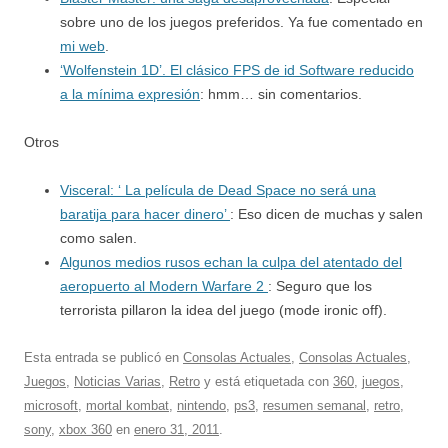
sobre uno de los juegos preferidos. Ya fue comentado en
mi web
.
‘Wolfenstein 1D’. El clásico FPS de id Software reducido
a la mínima expresión
: hmm… sin comentarios.
Otros
Visceral: ‘ La película de Dead Space no será una
baratija para hacer dinero’
: Eso dicen de muchas y salen
como salen.
Algunos medios rusos echan la culpa del atentado del
aeropuerto al Modern Warfare 2
: Seguro que los
terrorista pillaron la idea del juego (mode ironic off).
Esta entrada se publicó en
Consolas Actuales
,
Consolas Actuales
,
Juegos
,
Noticias Varias
,
Retro
y está etiquetada con
360
,
juegos
,
microsoft
,
mortal kombat
,
nintendo
,
ps3
,
resumen semanal
,
retro
,
sony
,
xbox 360
en
enero 31, 2011
.