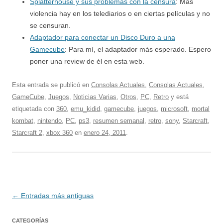
Splatterhouse y sus problemas con la censura
: Más
violencia hay en los telediarios o en ciertas películas y no
se censuran.
Adaptador para conectar un Disco Duro a una
Gamecube
: Para mí, el adaptador más esperado. Espero
poner una review de él en esta web.
Esta entrada se publicó en
Consolas Actuales
,
Consolas Actuales
,
GameCube
,
Juegos
,
Noticias Varias
,
Otros
,
PC
,
Retro
y está
etiquetada con
360
,
emu_kidid
,
gamecube
,
juegos
,
microsoft
,
mortal
kombat
,
nintendo
,
PC
,
ps3
,
resumen semanal
,
retro
,
sony
,
Starcraft
,
Starcraft 2
,
xbox 360
en
enero 24, 2011
.
Navegación
←
Entradas más antiguas
de
CATEGORÍAS