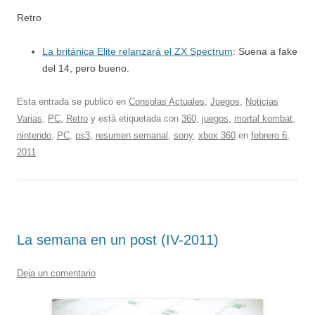
Retro
La británica Elite relanzará el ZX Spectrum
: Suena a fake
del 14, pero bueno.
Esta entrada se publicó en
Consolas Actuales
,
Juegos
,
Noticias
Varias
,
PC
,
Retro
y está etiquetada con
360
,
juegos
,
mortal kombat
,
nintendo
,
PC
,
ps3
,
resumen semanal
,
sony
,
xbox 360
en
febrero 6,
2011
.
La semana en un post (IV-2011)
Deja un comentario