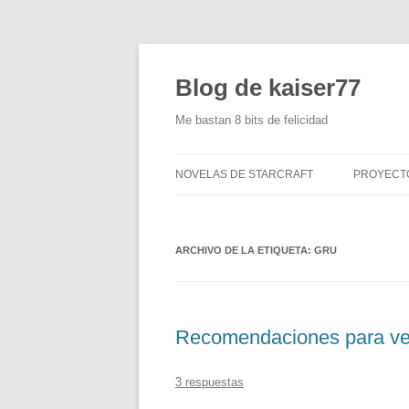
Blog de kaiser77
Me bastan 8 bits de felicidad
NOVELAS DE STARCRAFT
PROYECT
CAJÓN P
ARCHIVO DE LA ETIQUETA:
GRU
CREACIÓ
(ACU-77)
MANDOS
Recomendaciones para ve
MENOS D
DIGITALI
3 respuestas
ANTIGUAS