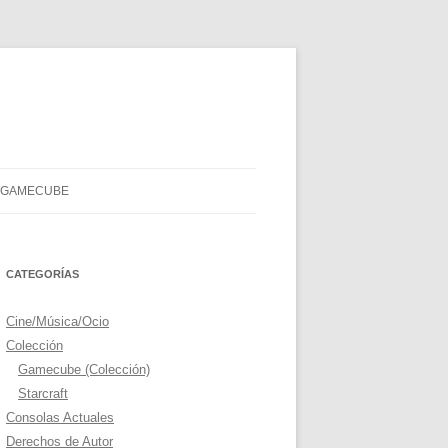
Y GAMECUBE
CATEGORÍAS
Cine/Música/Ocio
Colección
Gamecube (Colección)
Starcraft
Consolas Actuales
Derechos de Autor