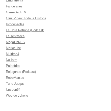
Emulatronia
Fandelanes
GameBackTV
Gluk Video: Toda la Historia
Infoconsolas
La Hora Retrona (Podcast)
La Tenteteca
MagazinNES
Mariocube
Multitap4
No-Intro
Pulpofrito
Rejugando (Podcast)
RetroManiac
Tu lo Juegas
Unseen64
Web de Jbholio