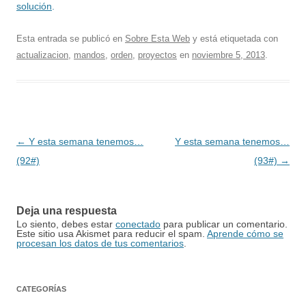
solución
.
Esta entrada se publicó en
Sobre Esta Web
y está etiquetada con
actualizacion
,
mandos
,
orden
,
proyectos
en
noviembre 5, 2013
.
Navegación
←
Y esta semana tenemos…
Y esta semana tenemos…
de
(92#)
(93#)
→
entradas
Deja una respuesta
Lo siento, debes estar
conectado
para publicar un comentario.
Este sitio usa Akismet para reducir el spam.
Aprende cómo se
procesan los datos de tus comentarios
.
CATEGORÍAS