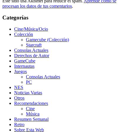
Este sitio usa Akismet para reducir el spam.
Aprende cómo se
procesan los datos de tus comentarios
.
Categorías
Cine/Música/Ocio
Colección
Gamecube (Colección)
Starcraft
Consolas Actuales
Derechos de Autor
GameCube
Internautas
Juegos
Consolas Actuales
PC
NES
Noticias Varias
Otros
Recomendaciones
Cine
Música
Resumen Semanal
Retro
Sobre Esta Web