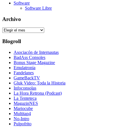
Software
Software Libre
Archivo
Archivo
Blogroll
Asociacón de Internautas
BadAss Consoles
Bonus Stage Magazine
Emulatronia
Fandelanes
GameBackTV
Gluk Video: Toda la Historia
Infoconsolas
La Hora Retrona (Podcast)
La Tenteteca
MagazinNES
Mariocube
Multitap4
No-Intro
Pulpofrito